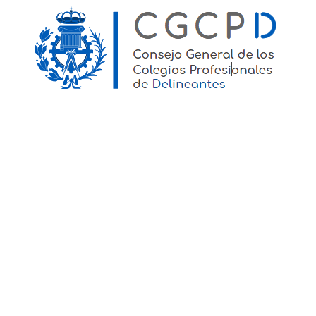
Día de la Delineación con
homenaje a Leonor Ferrer
Hoy comenzamos con un mensaje directo:
¡Felicidades, compañeros! No, no nos hemos
olvidado, pese a las horas a las que estamos
publicando esta noticia, y hoy, día 2 de abril ,
como todos los años,...
#DefensaDeLaProfesión
Admitida a trámite demanda
contra el Ayuntamiento de
Marbella
Según consta en el Auto del Juzgado de lo
Social nº 13 de Málaga , se ha admitido a
trámite demanda contra el Ayuntamiento de
Marbella en referencia a las plazas de
delineantes de su cuadro de...