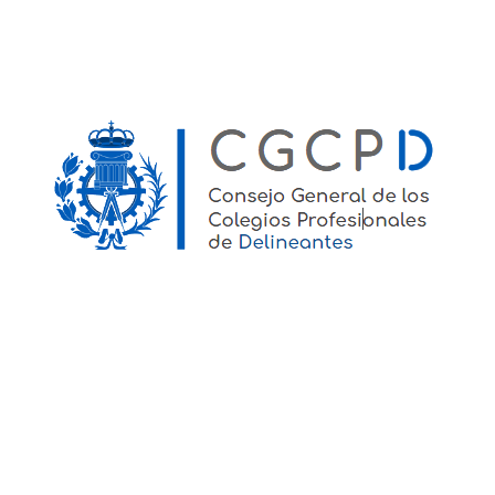
Acceso a la Ventanilla Única
ÚLTIMAS NOTICIAS
Día de la Delineación con
homenaje a Leonor Ferrer
Hoy comenzamos con un mensaje directo:
¡Felicidades, compañeros! No, no nos hemos
olvidado, pese a las horas a las que estamos
publicando esta noticia, y hoy, día 2 de abril ,
como todos los años,...
#DefensaDeLaProfesión